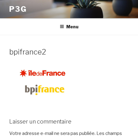
Aller
P3G
au
contenu
principal
Menu
bpifrance2
Laisser un commentaire
Votre adresse e-mail ne sera pas publiée.
Les champs