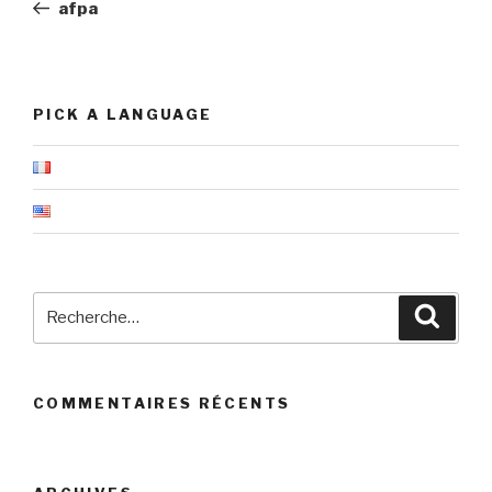
précédent
afpa
l’article
PICK A LANGUAGE
Recherche
Reche
pour
:
COMMENTAIRES RÉCENTS