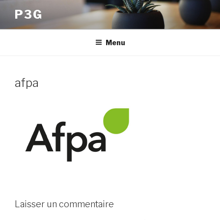
Aller
P3G
au
contenu
principal
Menu
afpa
Laisser un commentaire